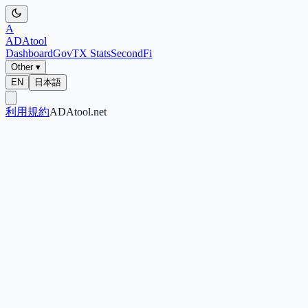
A
ADA
tool
Dashboard
Gov
TX Stats
SecondFi
Other ▾
EN
日本語
利用規約
ADAtool.net